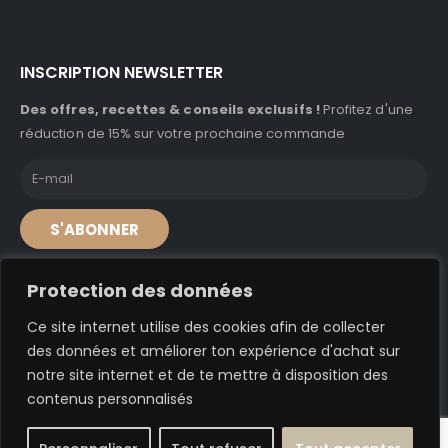
INSCRIPTION NEWSLETTER
Des offres, recettes & conseils exclusifs !
Profitez d'une
réduction de 15% sur votre prochaine commande
S'ABONNER
Protection des données
Ce site internet utilise des cookies afin de collecter
© A'caz 2024. Tous droits réservés
des données et améliorer ton expérience d'achat sur
notre site internet et de te mettre à disposition des
Conditions générales de vente
–
Conditions générales d’utilisation
contenus personnalisés