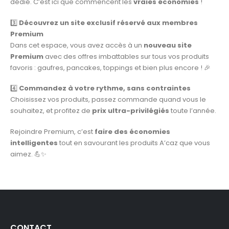
dédié. C’est ici que commencent les
vraies économies
!
3️⃣
Découvrez un site exclusif réservé aux membres
Premium
Dans cet espace, vous avez accès à un
nouveau site
Premium
avec des offres imbattables sur tous vos produits
favoris : gaufres, pancakes, toppings et bien plus encore ! 🎉
4️⃣
Commandez à votre rythme, sans contraintes
Choisissez vos produits, passez commande quand vous le
souhaitez, et profitez de
prix ultra-privilégiés
toute l’année.
Rejoindre Premium, c’est
faire des économies
intelligentes
tout en savourant les produits A’caz que vous
aimez. 💪✨
CONTACT