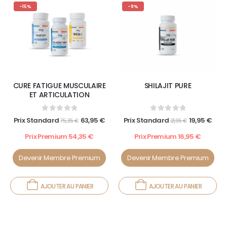
-15%
-9%
CURE FATIGUE MUSCULAIRE
SHILAJIT PURE
ET ARTICULATION
0
out of 5
0
out of 5
Prix Standard
63,95
€
Prix Standard
19,95
€
75,35
€
21,95
€
Prix Premium
54,35
€
Prix Premium
16,95
€
Devenir Membre Premium
Devenir Membre Premium
AJOUTER AU PANIER
AJOUTER AU PANIER