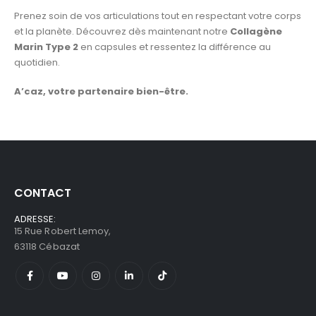
Prenez soin de vos articulations tout en respectant votre corps
et la planète. Découvrez dès maintenant notre
Collagène
Marin Type 2
en capsules et ressentez la différence au
quotidien.
A’caz, votre partenaire bien-être.
CONTACT
ADRESSE:
15 Rue Robert Lemoy,
63118 Cébazat