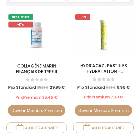
BEST SELLER
-10%
-17%
HYDR'ACAZ : PASTILLES
COLLAGÈNE MARIN
HYDRATATION -
FRANÇAIS DE TYPE II
ELECTROLYTES
0
out of 5
0
out of 5
Prix Standard
8,95
€
Prix Standard
29,95
€
9,95
€
35,95
€
Prix Premium
7,60
€
Prix Premium
25,45
€
Devenir Membre Premium
Devenir Membre Premium
INFUSION : BRÛLE GRAISSE BIO
AJOUTER AU PANIER
AJOUTER AU PANIER
0
out of 5
Prix Standard
12,95
€