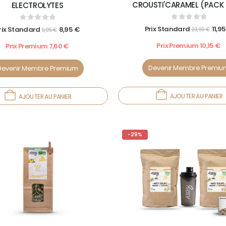
CROUSTI'CARAMEL (PACK 
ELECTROLYTES
0
out of 5
0
out of 5
Prix Standard
11,9
rix Standard
8,95
€
23,90
€
9,95
€
Prix Premium
10,15
€
Prix Premium
7,60
€
Devenir Membre Premiu
Devenir Membre Premium
AJOUTER AU PANIER
AJOUTER AU PANIER
-29%