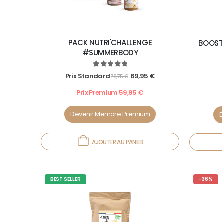
PACK NUTRI'CHALLENGE
BOOST
#SUMMERBODY
5.00
out of 5
Prix Standard
69,95
€
78,75
€
Prix Premium
59,95
€
Devenir Membre Premium
AJOUTER AU PANIER
BEST SELLER
-36%