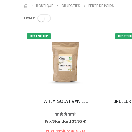
BOUTIQUE
OBJECTIFS
PERTE DE POIDS
Filters:
BEST SELLER
BEST SEL
WHEY ISOLAT VANILLE
BRULEUR
4.50
out of 5
Prix Standard
39,95
€
Prix Premium
33,95
€