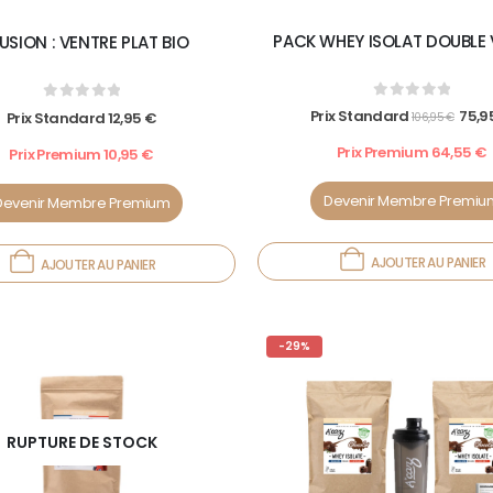
PACK WHEY ISOLAT DOUBLE 
USION : VENTRE PLAT BIO
0
out of 5
0
out of 5
Prix Standard
75,9
Prix Standard
12,95
€
106,95
€
Prix Premium
64,55
€
Prix Premium
10,95
€
Devenir Membre Premiu
Devenir Membre Premium
AJOUTER AU PANIER
AJOUTER AU PANIER
-29%
RUPTURE DE STOCK