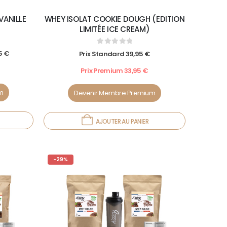
VANILLE
WHEY ISOLAT COOKIE DOUGH (EDITION
LIMITÉE ICE CREAM)
0
out of 5
5
€
Prix Standard
39,95
€
Prix Premium
33,95
€
m
Devenir Membre Premium
AJOUTER AU PANIER
-29%