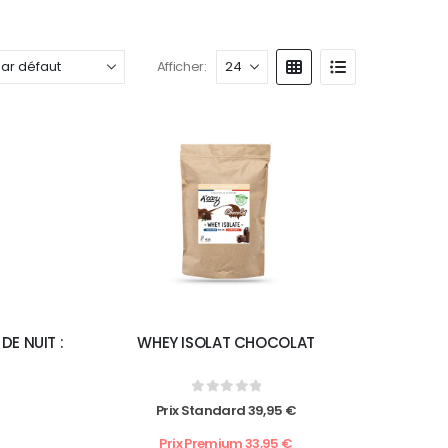
Afficher:
DE NUIT :
WHEY ISOLAT CHOCOLAT
0
out of 5
Prix Standard
39,95
€
Prix Premium
33,95
€