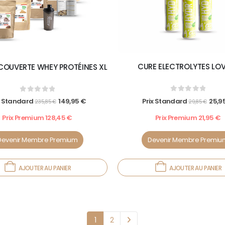
CURE ELECTROLYTES LO
COUVERTE WHEY PROTÉINES XL
0
out of 5
0
out of 5
Prix Standard
25,9
x Standard
149,95
€
29,85
€
235,85
€
Prix Premium
21,95
€
Prix Premium
128,45
€
Devenir Membre Premiu
Devenir Membre Premium
AJOUTER AU PANIER
AJOUTER AU PANIER
1
2