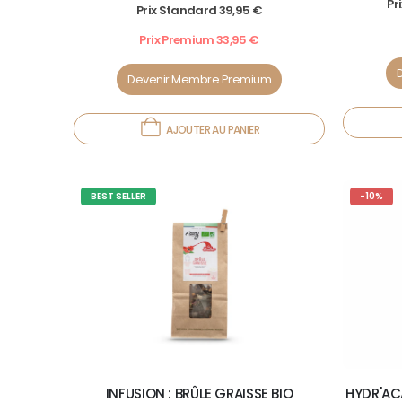
Pr
5.00
out of 5
Prix Standard
39,95
€
Prix Premium
33,95
€
Devenir Membre Premium
AJOUTER AU PANIER
BEST SELLER
-10%
HYDR'ACA
INFUSION : BRÛLE GRAISSE BIO