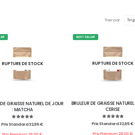
Trier par :
LER
BEST SELLER
RUPTURE DE STOCK
RUPTURE DE STOCK
BRULEUR DE GRAISSE NATUREL 
 DE GRAISSE NATUREL DE JOUR
CERISE
: MATCHA
5.00
out of 5
5.00
out of 5
Prix Standard
32,95
€
Prix Standard
32,95
€
Prix Premium
28,00
€
Prix Premium
28,00
€