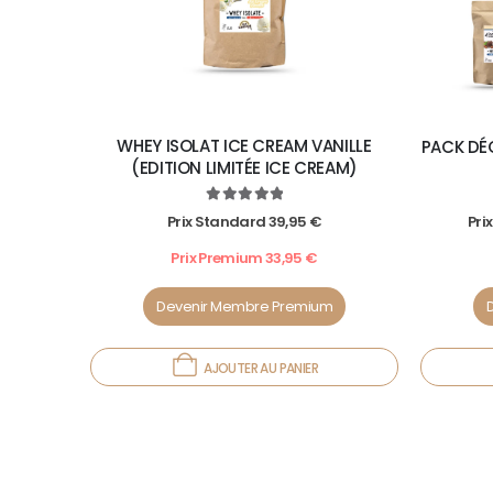
WHEY ISOLAT ICE CREAM VANILLE
PACK DÉ
(EDITION LIMITÉE ICE CREAM)
5.00
out of 5
Prix Standard
39,95
€
Pri
Prix Premium
33,95
€
Devenir Membre Premium
AJOUTER AU PANIER