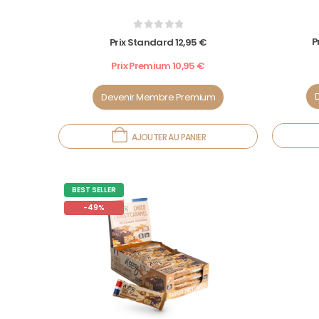
0
out of 5
P
Prix Standard
12,95
€
Prix Premium
10,95
€
Devenir Membre Premium
AJOUTER AU PANIER
BEST SELLER
-49%