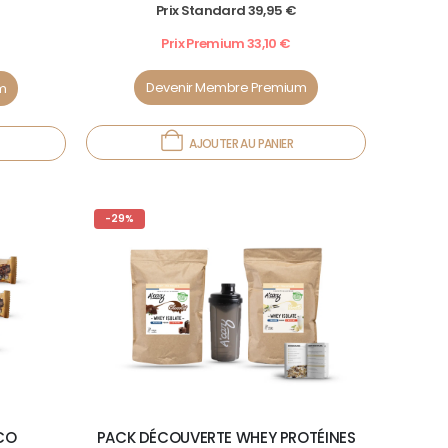
0
out of 5
Prix Standard
39,95
€
Prix Premium
33,10
€
Devenir Membre Premium
m
AJOUTER AU PANIER
-29%
CO
PACK DÉCOUVERTE WHEY PROTÉINES