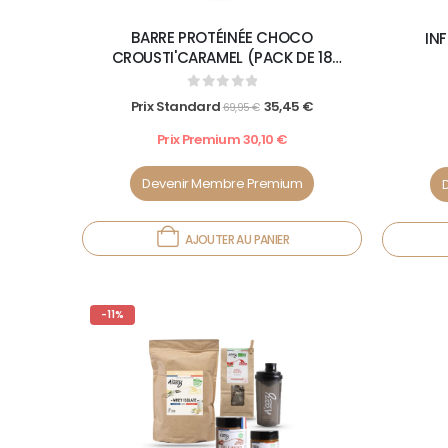
BARRE PROTÉINÉE CHOCO
INF
CROUSTI'CARAMEL (PACK DE 18
BARRES)
0
out of 5
Prix Standard
35,45
€
69,95
€
Prix Premium
30,10
€
Devenir Membre Premium
AJOUTER AU PANIER
-11%