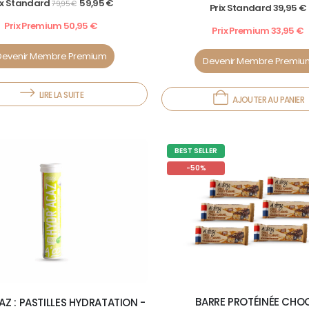
ix Standard
59,95
€
5.00
out of 5
79,95
€
Prix Standard
39,95
€
Prix Premium
50,95
€
Prix Premium
33,95
€
Devenir Membre Premium
Devenir Membre Premiu
LIRE LA SUITE
AJOUTER AU PANIER
BEST SELLER
-50%
BARRE PROTÉINÉE CHO
Z : PASTILLES HYDRATATION -