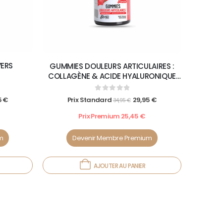
VERS
GUMMIES DOULEURS ARTICULAIRES :
COLLAGÈNE & ACIDE HYALURONIQUE
(FRAISE)
0
out of 5
5
€
Prix Standard
29,95
€
34,95
€
Prix Premium
25,45
€
m
Devenir Membre Premium
AJOUTER AU PANIER