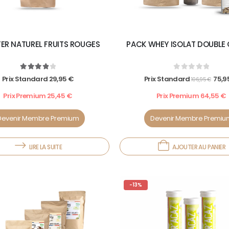
PACK WHEY ISOLAT DOUBL
ER NATUREL FRUITS ROUGES
0
out of 5
4.00
out of 5
Prix Standard
75,9
Prix Standard
29,95
€
106,95
€
Prix Premium
64,55
€
Prix Premium
25,45
€
Devenir Membre Premiu
Devenir Membre Premium
AJOUTER AU PANIER
LIRE LA SUITE
-13%