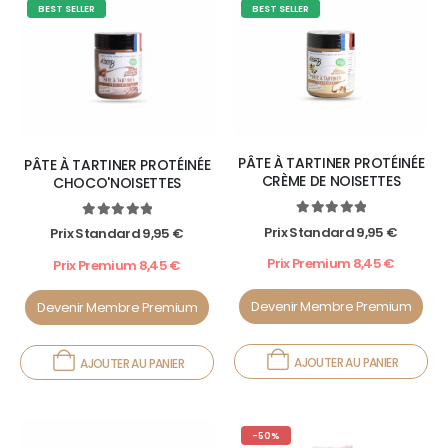
BEST SELLER
BEST SELLER
PÂTE À TARTINER PROTÉINÉE
PÂTE À TARTINER PROTÉINÉE
CRÈME DE NOISETTES
CHOCO'NOISETTES
5.00
out of 5
5.00
out of 5
Prix Standard
9,95
€
Prix Standard
9,95
€
Prix Premium
8,45
€
Prix Premium
8,45
€
Devenir Membre Premium
Devenir Membre Premium
AJOUTER AU PANIER
AJOUTER AU PANIER
INFUSION : BRÛLE GRAISSE BIO
-50%
0
out of 5
Prix Standard
12,95
€