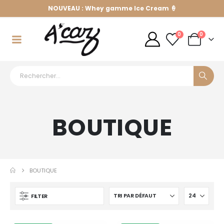
NOUVEAU : Whey gamme Ice Cream 🍦
0
0
BOUTIQUE
BOUTIQUE
FILTER