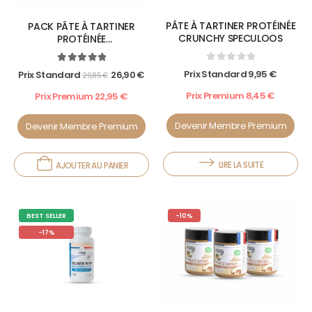
PÂTE À TARTINER PROTÉINÉE
PACK PÂTE À TARTINER
CRUNCHY SPECULOOS
PROTÉINÉE
CHOCO'NOISETTES LOVERS
0
out of 5
5.00
out of 5
Prix Standard
9,95
€
Prix Standard
26,90
€
29,85
€
Prix Premium
8,45
€
Prix Premium
22,95
€
Devenir Membre Premium
Devenir Membre Premium
LIRE LA SUITE
AJOUTER AU PANIER
BEST SELLER
-10%
-17%