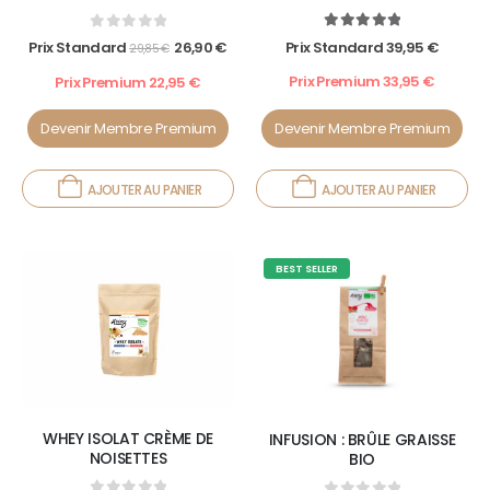
5.00
out of 5
0
out of 5
Prix Standard
39,95
€
Prix Standard
26,90
€
29,85
€
Prix Premium
33,95
€
Prix Premium
22,95
€
Devenir Membre Premium
Devenir Membre Premium
AJOUTER AU PANIER
AJOUTER AU PANIER
BEST SELLER
WHEY ISOLAT CRÈME DE
INFUSION : BRÛLE GRAISSE
NOISETTES
BIO