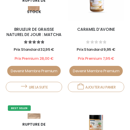
RUPTURE DE
STOCK
BRULEUR DE GRAISSE
CARAMEL D’AVOINE
NATUREL DE JOUR : MATCHA
5.00
out of 5
0
out of 5
Prix Standard
32,95
€
Prix Standard
9,95
€
Prix Premium
28,00
€
Prix Premium
7,95
€
Devenir Membre Premium
Devenir Membre Premium
LIRE LA SUITE
AJOUTER AU PANIER
BEST SELLER
RUPTURE DE