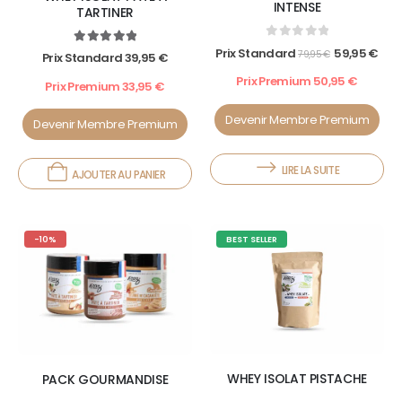
INTENSE
TARTINER
0
out of 5
Prix Standard
59,95
€
5.00
out of 5
79,95
€
Prix Standard
39,95
€
Prix Premium
50,95
€
Prix Premium
33,95
€
Devenir Membre Premium
Devenir Membre Premium
LIRE LA SUITE
AJOUTER AU PANIER
-10%
BEST SELLER
WHEY ISOLAT PISTACHE
PACK GOURMANDISE