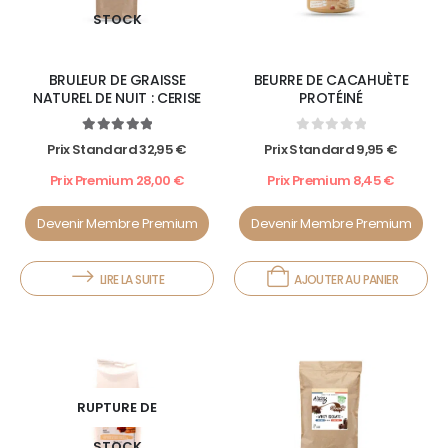
STOCK
BRULEUR DE GRAISSE
BEURRE DE CACAHUÈTE
NATUREL DE NUIT : CERISE
PROTÉINÉ
5.00
out of 5
0
out of 5
Prix Standard
32,95
€
Prix Standard
9,95
€
Prix Premium
28,00
€
Prix Premium
8,45
€
Devenir Membre Premium
Devenir Membre Premium
LIRE LA SUITE
AJOUTER AU PANIER
RUPTURE DE
STOCK