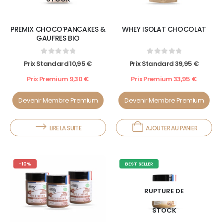
PREMIX CHOCO’PANCAKES &
WHEY ISOLAT CHOCOLAT
GAUFRES BIO
0
out of 5
0
out of 5
Prix Standard
10,95
€
Prix Standard
39,95
€
Prix Premium
9,30
€
Prix Premium
33,95
€
Devenir Membre Premium
Devenir Membre Premium
LIRE LA SUITE
AJOUTER AU PANIER
-10%
BEST SELLER
RUPTURE DE
STOCK