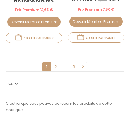
Prix Standard
8,95
€
Prix Standard
14,95
€
9,95
€
Prix Premium
7,60
€
Prix Premium
12,65
€
Devenir Membre Premium
Devenir Membre Premium
AJOUTER AU PANIER
AJOUTER AU PANIER
…
1
2
5
C’est ici que vous pouvez parcourir les produits de cette
boutique.