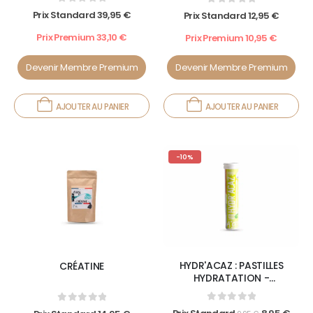
0
out of 5
0
out of 5
Prix Standard
39,95
€
Prix Standard
12,95
€
Prix Premium
33,10
€
Prix Premium
10,95
€
Devenir Membre Premium
Devenir Membre Premium
AJOUTER AU PANIER
AJOUTER AU PANIER
-10%
HYDR'ACAZ : PASTILLES
CRÉATINE
HYDRATATION -
ELECTROLYTES
0
out of 5
0
out of 5