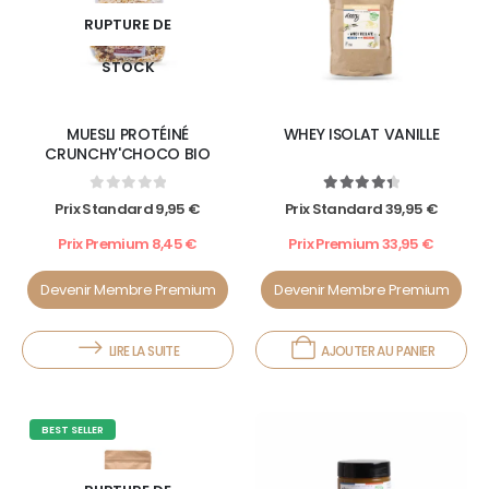
RUPTURE DE
STOCK
MUESLI PROTÉINÉ
WHEY ISOLAT VANILLE
CRUNCHY'CHOCO BIO
0
out of 5
4.50
out of 5
Prix Standard
9,95
€
Prix Standard
39,95
€
Prix Premium
8,45
€
Prix Premium
33,95
€
Devenir Membre Premium
Devenir Membre Premium
LIRE LA SUITE
AJOUTER AU PANIER
BEST SELLER