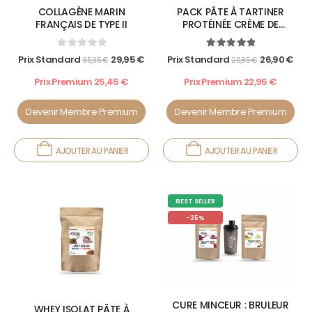
COLLAGÈNE MARIN
PACK PÂTE À TARTINER
FRANÇAIS DE TYPE II
PROTÉINÉE CRÈME DE
NOISETTES LOVERS
0
out of 5
5.00
out of 5
Prix Standard
29,95
€
Prix Standard
26,90
€
35,95
€
29,85
€
Prix Premium
25,45
€
Prix Premium
22,95
€
Devenir Membre Premium
Devenir Membre Premium
AJOUTER AU PANIER
AJOUTER AU PANIER
BEST SELLER
-25%
CURE MINCEUR : BRULEUR
WHEY ISOLAT PÂTE À