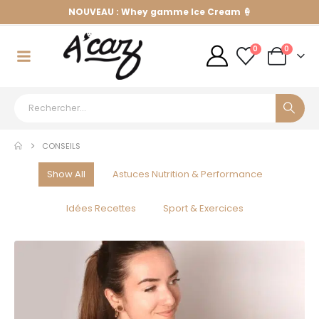
NOUVEAU : Whey gamme Ice Cream 🍦
0
0
CONSEILS
Show All
Astuces Nutrition & Performance
Idées Recettes
Sport & Exercices
10
FÉV