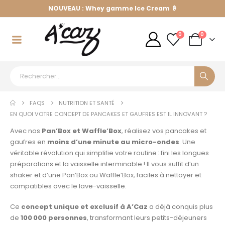
NOUVEAU : Whey gamme Ice Cream 🍦
0
0
FAQS
NUTRITION ET SANTÉ
EN QUOI VOTRE CONCEPT DE PANCAKES ET GAUFRES EST IL INNOVANT ?
Avec nos
Pan’Box et Waffle’Box
, réalisez vos pancakes et
gaufres en
moins d’une minute au micro-ondes
. Une
véritable révolution qui simplifie votre routine : fini les longues
préparations et la vaisselle interminable ! Il vous suffit d’un
shaker et d’une Pan’Box ou Waffle’Box, faciles à nettoyer et
compatibles avec le lave-vaisselle.
Ce
concept unique et exclusif à A’Caz
a déjà conquis plus
de
100 000 personnes
, transformant leurs petits-déjeuners