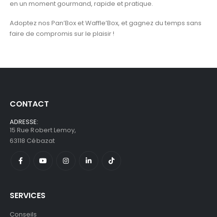
en un moment gourmand, rapide et pratique.
Adoptez nos Pan’Box et Waffle’Box, et gagnez du temps sans
faire de compromis sur le plaisir !
CONTACT
ADRESSE:
15 Rue Robert Lemoy,
63118 Cébazat
SERVICES
Conseils