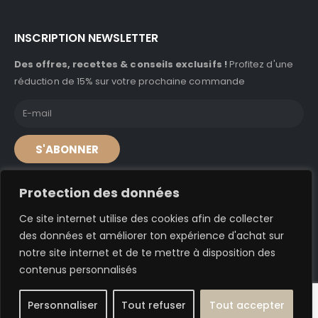
INSCRIPTION NEWSLETTER
Des offres, recettes & conseils exclusifs !
Profitez d'une
réduction de 15% sur votre prochaine commande
S'ABONNER
Protection des données
Ce site internet utilise des cookies afin de collecter
© A'caz 2024. Tous droits réservés
des données et améliorer ton expérience d'achat sur
notre site internet et de te mettre à disposition des
Conditions générales de vente
–
Conditions générales d’utilisation
contenus personnalisés
Personnaliser
Tout refuser
Tout accepter