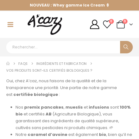
NOUVEAU : Whey gamme Ice Cream 🍦
0
0
FAQS
INGRÉDIENTS ET FABRICATION
VOS PRODUITS SONT-ILS CERTIFIÉS BIOLOGIQUES ?
Oui, chez A’caz, nous faisons de la qualité et de la
transparence une priorité. Une partie de notre gamme
est
certifiée biologique
:
Nos
premix pancakes
,
mueslis
et
infusions
sont
100%
bio
et certifiés
AB
(Agriculture Biologique), vous
garantissant des ingrédients de qualité supérieure,
cultivés sans pesticides ni produits chimiques. 🌱
Notre
caramel d’avoine
est également
bio
, bien qu’il ne