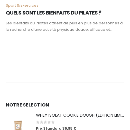
Sport & Exercices
QUELS SONT LES BIENFAITS DU PILATES ?
Les bienfaits du Pilates attirent de plus en plus de personnes à
la recherche d’une activité physique douce, efficace et...
NOTRE SELECTION
WHEY ISOLAT COOKIE DOUGH (EDITION LIMITÉE ICE CREAM)
0
out of 5
Prix Standard
39,95
€