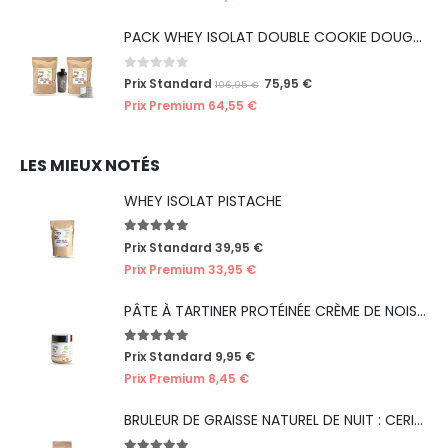
PACK WHEY ISOLAT DOUBLE COOKIE DOUGH (ÉDITION LIMITÉE ICE CREAM)
0
out of 5
Prix Standard
75,95
€
106,95
€
Prix Premium
64,55
€
LES MIEUX NOTÉS
WHEY ISOLAT PISTACHE
5.00
out of 5
Prix Standard
39,95
€
Prix Premium
33,95
€
PÂTE À TARTINER PROTÉINÉE CRÈME DE NOISETTES
5.00
out of 5
Prix Standard
9,95
€
Prix Premium
8,45
€
BRULEUR DE GRAISSE NATUREL DE NUIT : CERISE