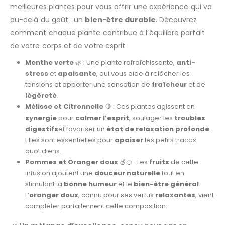
meilleures plantes pour vous offrir une expérience qui va
au-delà du goût : un
bien-être durable
. Découvrez
comment chaque plante contribue à l’équilibre parfait
de votre corps et de votre esprit :
Menthe verte
🌿 : Une plante rafraîchissante,
anti-
stress
et
apaisante
, qui vous aide à relâcher les
tensions et apporter une sensation de
fraîcheur
et de
légèreté
.
Mélisse et Citronnelle
🍋 : Ces plantes agissent en
synergie
pour
calmer l’esprit
, soulager les
troubles
digestifs
et favoriser un
état de relaxation profonde
.
Elles sont essentielles pour
apaiser
les petits tracas
quotidiens.
Pommes et Oranger doux
🍏🍊 : Les
fruits
de cette
infusion ajoutent une
douceur naturelle
tout en
stimulant la
bonne humeur
et le
bien-être général
.
L’
oranger doux
, connu pour ses vertus
relaxantes
, vient
compléter parfaitement cette composition.