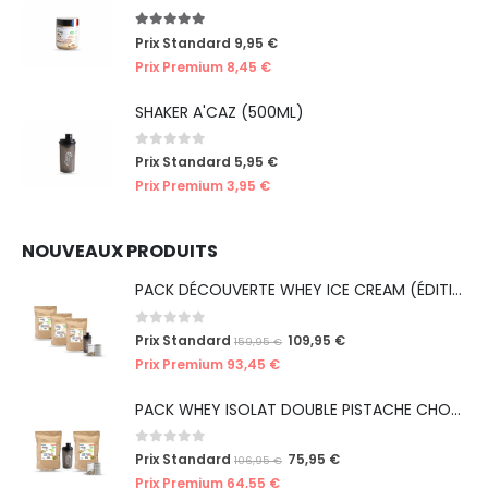
5.00
out of 5
Prix Standard
9,95
€
Prix Premium
8,45
€
SHAKER A'CAZ (500ML)
0
out of 5
Prix Standard
5,95
€
Prix Premium
3,95
€
NOUVEAUX PRODUITS
PACK DÉCOUVERTE WHEY ICE CREAM (ÉDITION LIMITÉE)
0
out of 5
Prix Standard
109,95
€
159,95
€
Prix Premium
93,45
€
PACK WHEY ISOLAT DOUBLE PISTACHE CHOCO' (ÉDITION LIMITÉE ICE CREAM)
0
out of 5
Prix Standard
75,95
€
106,95
€
Prix Premium
64,55
€