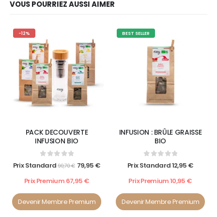
VOUS POURRIEZ AUSSI AIMER
-12%
BEST SELLER
PACK DECOUVERTE
INFUSION : BRÛLE GRAISSE
INFUSION BIO
BIO
0
out of 5
0
out of 5
Prix Standard
79,95
€
Prix Standard
12,95
€
90,70
€
Prix Premium
67,95
€
Prix Premium
10,95
€
Devenir Membre Premium
Devenir Membre Premium