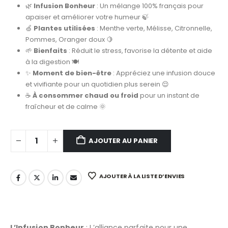
🌿
Infusion Bonheur
: Un mélange 100% français pour
apaiser et améliorer votre humeur 🍃
🍏
Plantes utilisées
: Menthe verte, Mélisse, Citronnelle,
Pommes, Oranger doux 🍋
🌱
Bienfaits
: Réduit le stress, favorise la détente et aide
à la digestion 🍽️
✨
Moment de bien-être
: Appréciez une infusion douce
et vivifiante pour un quotidien plus serein 😌
☕
À consommer chaud ou froid
pour un instant de
fraîcheur et de calme 🌞
AJOUTER AU PANIER
AJOUTER À LA LISTE D’ENVIES
L’Infusion Bonheur
: L’alliance parfaite pour une