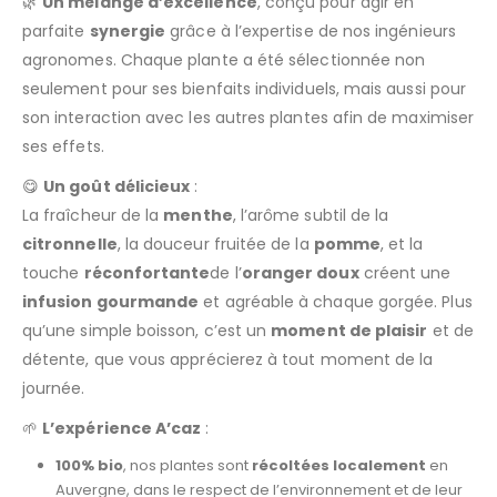
🌿
Un mélange d’excellence
, conçu pour agir en
parfaite
synergie
grâce à l’expertise de nos ingénieurs
agronomes. Chaque plante a été sélectionnée non
seulement pour ses bienfaits individuels, mais aussi pour
son interaction avec les autres plantes afin de maximiser
ses effets.
😋
Un goût délicieux
:
La fraîcheur de la
menthe
, l’arôme subtil de la
citronnelle
, la douceur fruitée de la
pomme
, et la
touche
réconfortante
de l’
oranger doux
créent une
infusion gourmande
et agréable à chaque gorgée. Plus
qu’une simple boisson, c’est un
moment de plaisir
et de
détente, que vous apprécierez à tout moment de la
journée.
🌱
L’expérience A’caz
:
100% bio
, nos plantes sont
récoltées localement
en
Auvergne, dans le respect de l’environnement et de leur