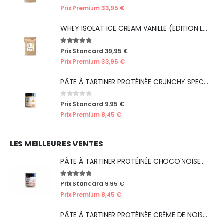
Prix Premium
33,95
€
WHEY ISOLAT ICE CREAM VANILLE (EDITION LIMITÉE ICE CREAM)
5.00
out of 5
Prix Standard
39,95
€
Prix Premium
33,95
€
PÂTE À TARTINER PROTÉINÉE CRUNCHY SPECULOOS
0
out of 5
Prix Standard
9,95
€
Prix Premium
8,45
€
LES MEILLEURES VENTES
PÂTE À TARTINER PROTÉINÉE CHOCO'NOISETTES
5.00
out of 5
Prix Standard
9,95
€
Prix Premium
8,45
€
PÂTE À TARTINER PROTÉINÉE CRÈME DE NOISETTES