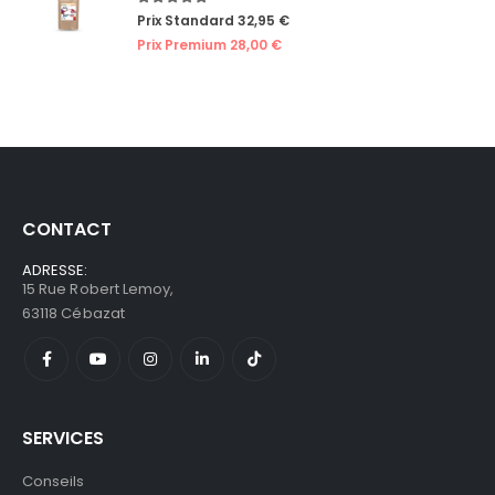
5.00
out of 5
Prix Standard
32,95
€
Prix Premium
28,00
€
CONTACT
ADRESSE:
15 Rue Robert Lemoy,
63118 Cébazat
SERVICES
Conseils