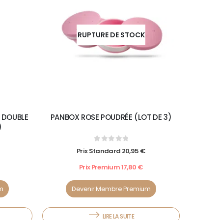
RUPTURE DE STOCK
 DOUBLE
PANBOX ROSE POUDRÉE (LOT DE 3)
)
0
out of 5
Prix Standard
20,95
€
Prix Premium
17,80
€
m
Devenir Membre Premium
LIRE LA SUITE