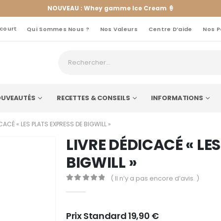
NOUVEAU : Whey gamme Ice Cream 🍦
 court
Qui Sommes Nous ?
Nos Valeurs
Centre D’aide
Nos P
UVEAUTÉS
RECETTES & CONSEILS
INFORMATIONS
CACÉ « LES PLATS EXPRESS DE BIGWILL »
LIVRE DÉDICACÉ « LE
BIGWILL »
( Il n’y a pas encore d’avis. )
0
out of 5
Prix Standard
19,90
€