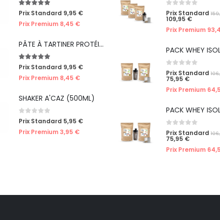
5.00
out of 5
0
out of 5
Prix Standard
9,95
€
Prix Standard
159
109,95
€
Prix Premium
8,45
€
Prix Premium
93,
PÂTE À TARTINER PROTÉINÉE CRÈME DE NOISETTES
5.00
out of 5
Prix Standard
9,95
€
0
out of 5
Prix Standard
106
Prix Premium
8,45
€
75,95
€
Prix Premium
64,
SHAKER A'CAZ (500ML)
0
out of 5
Prix Standard
5,95
€
0
out of 5
Prix Premium
3,95
€
Prix Standard
106
75,95
€
Prix Premium
64,