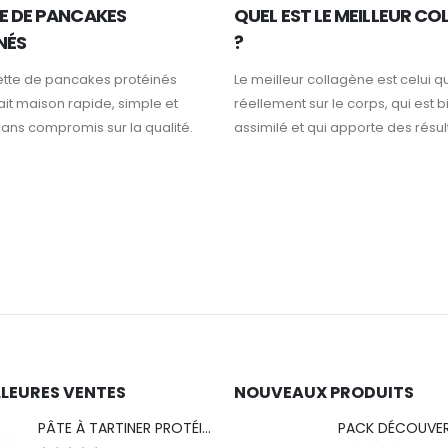
E DE PANCAKES
QUEL EST LE MEILLEUR C
NÉS
?
ette de pancakes protéinés
Le meilleur collagène est celui qu
 fait maison rapide, simple et
réellement sur le corps, qui est b
sans compromis sur la qualité.
assimilé et qui apporte des résult
LLEURES VENTES
NOUVEAUX PRODUITS
PÂTE À TARTINER PROTÉINÉE CHOCO'NOISETTES