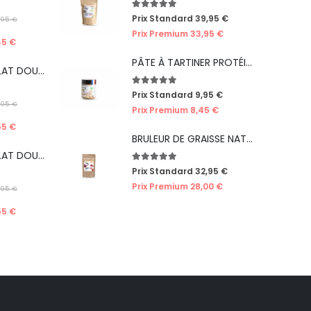
5.00
out of 5
Prix Standard
39,95
€
,95
€
Prix Premium
33,95
€
45
€
PÂTE À TARTINER PROTÉINÉE CRÈME DE NOISETTES
PACK WHEY ISOLAT DOUBLE PISTACHE CHOCO' (ÉDITION LIMITÉE ICE CREAM)
5.00
out of 5
Prix Standard
9,95
€
,95
€
Prix Premium
8,45
€
55
€
BRULEUR DE GRAISSE NATUREL DE NUIT : CERISE
PACK WHEY ISOLAT DOUBLE COOKIE DOUGH (ÉDITION LIMITÉE ICE CREAM)
5.00
out of 5
Prix Standard
32,95
€
Prix Premium
28,00
€
,95
€
55
€