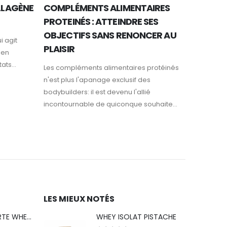
OLLAGÈNE
COMPLÉMENTS ALIMENTAIRES
PROTEINÉS : ATTEINDRE SES
OBJECTIFS SANS RENONCER AU
i agit
PLAISIR
ien
ats...
Les compléments alimentaires protéinés
n'est plus l'apanage exclusif des
bodybuilders: il est devenu l'allié
incontournable de quiconque souhaite...
LES MIEUX NOTÉS
PACK DÉCOUVERTE WHEY ICE CREAM (ÉDITION LIMITÉE)
WHEY ISOLAT PISTACHE