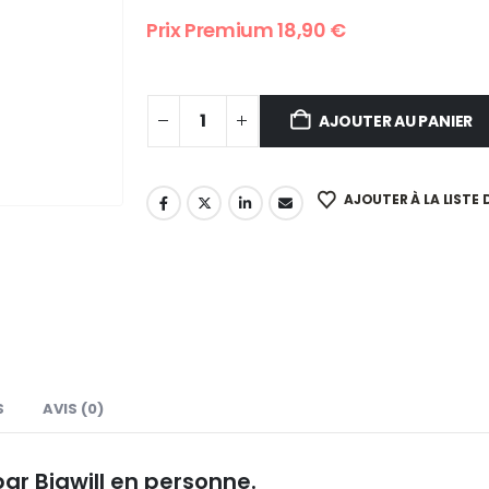
Prix Premium
18,90
€
AJOUTER AU PANIER
AJOUTER À LA LISTE 
S
AVIS (0)
par Bigwill en personne.