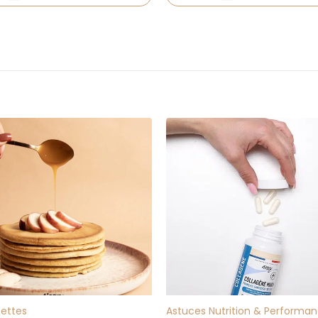
10
FÉV
cettes
Astuces Nutrition & Performa