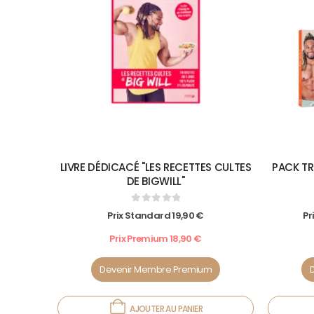
LIVRE DÉDICACÉ "LES RECETTES CULTES
PACK TR
DE BIGWILL"
0
out of 5
Prix Standard
19,90
€
Pr
Prix Premium
18,90
€
Devenir Membre Premium
AJOUTER AU PANIER