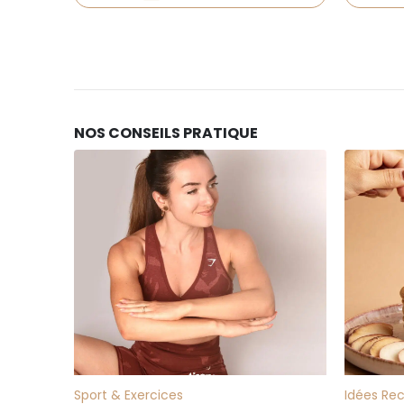
NOS CONSEILS PRATIQUE
10
10
FÉV
FÉV
Sport & Exercices
Idées Re