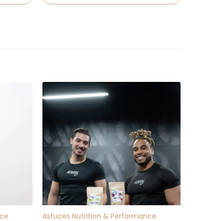
22
JAN
nce
Astuces Nutrition & Performance