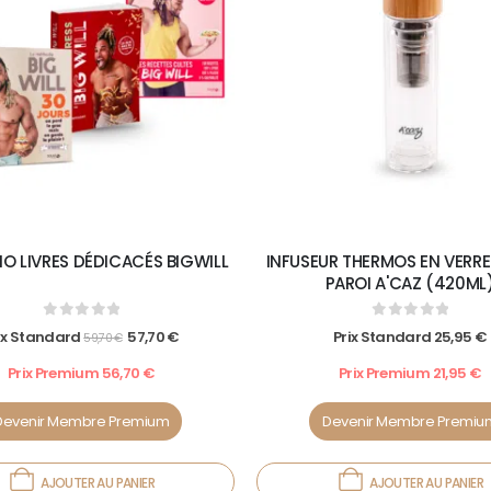
IO LIVRES DÉDICACÉS BIGWILL
INFUSEUR THERMOS EN VERRE
PAROI A'CAZ (420ML
0
out of 5
0
out of 5
ix Standard
57,70
€
Prix Standard
25,95
€
59,70
€
Prix Premium
56,70
€
Prix Premium
21,95
€
Devenir Membre Premium
Devenir Membre Premiu
AJOUTER AU PANIER
AJOUTER AU PANIER