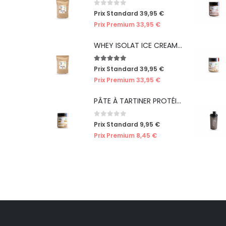
0
out of 5
Prix Standard
39,95
€
Prix Premium
33,95
€
WHEY ISOLAT ICE CREAM VANILLE (EDITION LIMITÉE ICE CREAM)
5.00
out of 5
Prix Standard
39,95
€
Prix Premium
33,95
€
PÂTE À TARTINER PROTÉINÉE CRUNCHY SPECULOOS
0
out of 5
Prix Standard
9,95
€
Prix Premium
8,45
€