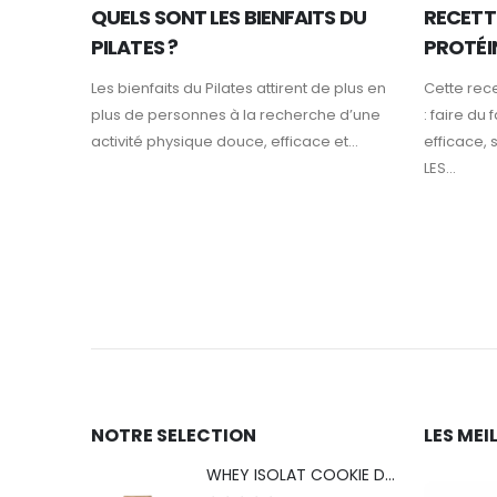
QUELS SONT LES BIENFAITS DU
RECETT
PILATES ?
PROTÉI
Les bienfaits du Pilates attirent de plus en
Cette rec
plus de personnes à la recherche d’une
: faire du
activité physique douce, efficace et...
efficace, 
LES...
NOTRE SELECTION
LES MEI
WHEY ISOLAT COOKIE DOUGH (EDITION LIMITÉE ICE CREAM)