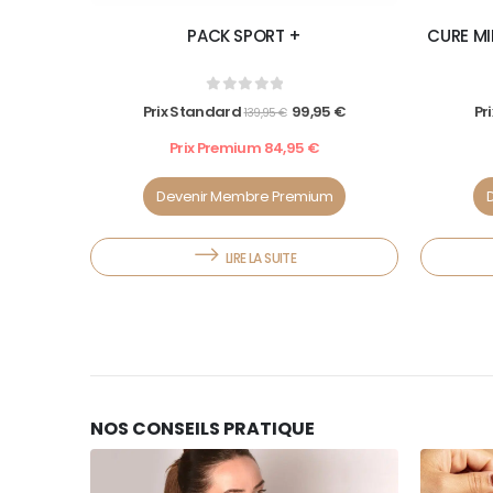
PACK SPORT +
CURE MI
0
out of 5
Prix Standard
99,95
€
Pr
139,95
€
Prix Premium
84,95
€
Devenir Membre Premium
LIRE LA SUITE
NOS CONSEILS PRATIQUE
10
10