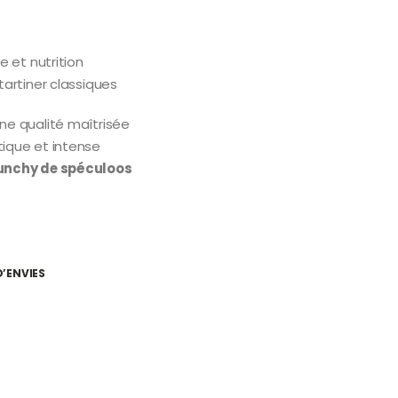
e et nutrition
tartiner classiques
ne qualité maîtrisée
ique et intense
runchy de spéculoos
D’ENVIES