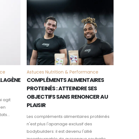
JAN
nce
Astuces Nutrition & Performance
OLLAGÈNE
COMPLÉMENTS ALIMENTAIRES
PROTEINÉS : ATTEINDRE SES
OBJECTIFS SANS RENONCER AU
i agit
PLAISIR
ien
ats...
Les compléments alimentaires protéinés
n'est plus l'apanage exclusif des
bodybuilders: il est devenu l'allié
incontournable de quiconque souhaite...