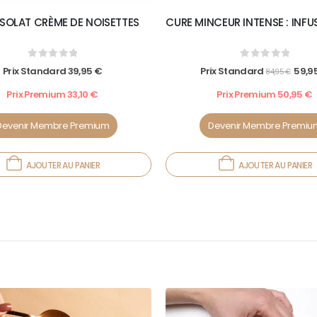
ISOLAT CRÈME DE NOISETTES
CURE MINCEUR INTENSE : INFU
0
out of 5
0
out of 5
Prix Standard
39,95
€
Prix Standard
59,9
84,95
€
Prix Premium
33,10
€
Prix Premium
50,95
€
Devenir Membre Premium
Devenir Membre Premiu
AJOUTER AU PANIER
AJOUTER AU PANIER
10