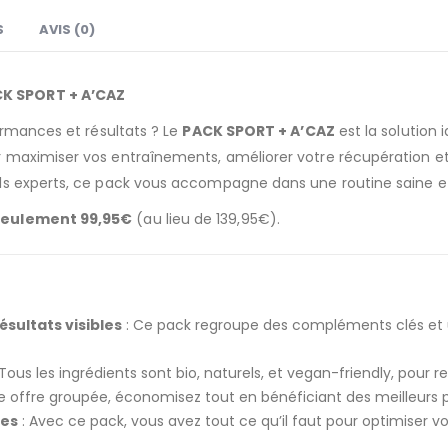
S
AVIS (0)
CK SPORT + A’CAZ
ormances et résultats ? Le
PACK SPORT + A’CAZ
est la solution 
maximiser vos entraînements, améliorer votre récupération et 
ls experts, ce pack vous accompagne dans une routine saine e
 seulement 99,95€
(au lieu de 139,95€).
ultats visibles
: Ce pack regroupe des compléments clés et u
 Tous les ingrédients sont bio, naturels, et vegan-friendly, pour r
e offre groupée, économisez tout en bénéficiant des meilleurs pr
des
: Avec ce pack, vous avez tout ce qu’il faut pour optimiser v