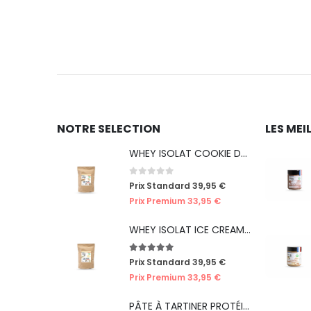
NOTRE SELECTION
LES MEI
WHEY ISOLAT COOKIE DOUGH (EDITION LIMITÉE ICE CREAM)
0
out of 5
Prix Standard
39,95
€
Prix Premium
33,95
€
WHEY ISOLAT ICE CREAM VANILLE (EDITION LIMITÉE ICE CREAM)
5.00
out of 5
Prix Standard
39,95
€
Prix Premium
33,95
€
PÂTE À TARTINER PROTÉINÉE CRUNCHY SPECULOOS