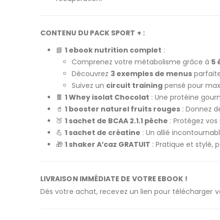
CONTENU DU PACK SPORT + :
📘
1 ebook nutrition complet
:
Comprenez votre métabolisme grâce à
5 
Découvrez
3 exemples de menus
parfait
Suivez un
circuit training
pensé pour maxim
🍫
1 Whey isolat Chocolat
: Une protéine gourm
🥤
1 booster naturel fruits rouges
: Donnez de
🍑
1 sachet de BCAA 2.1.1 pêche
: Protégez vos
💪
1 sachet de créatine
: Un allié incontourna
🎁
1 shaker A’caz GRATUIT
: Pratique et stylé
LIVRAISON IMMÉDIATE DE VOTRE EBOOK !
Dès votre achat, recevez un lien pour télécharger