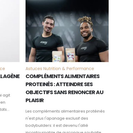
JAN
nce
Astuces Nutrition & Performance
OLLAGÈNE
COMPLÉMENTS ALIMENTAIRES
PROTEINÉS : ATTEINDRE SES
OBJECTIFS SANS RENONCER AU
i agit
PLAISIR
ien
ats...
Les compléments alimentaires protéinés
n'est plus l'apanage exclusif des
bodybuilders: il est devenu l'allié
incontournable de quiconque souhaite...