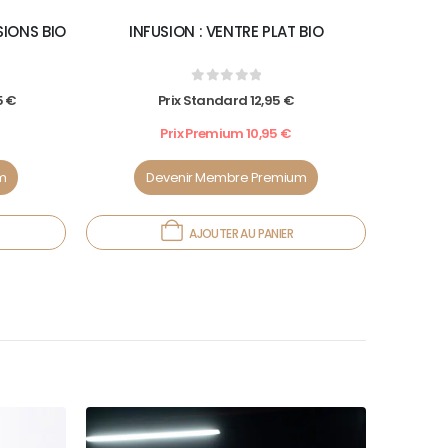
SIONS BIO
INFUSION : VENTRE PLAT BIO
0
out of 5
5
€
Prix Standard
12,95
€
Prix Premium
10,95
€
m
Devenir Membre Premium
AJOUTER AU PANIER
22