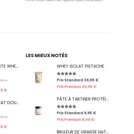
LES MIEUX NOTÉS
PACK DÉCOUVERTE WHEY ICE CREAM (ÉDITION LIMITÉE)
WHEY ISOLAT PISTACHE
5.00
out of 5
Prix Standard
39,95
€
,95
€
Prix Premium
33,95
€
45
€
PÂTE À TARTINER PROTÉINÉE CRÈME DE NOISETTES
PACK WHEY ISOLAT DOUBLE PISTACHE CHOCO' (ÉDITION LIMITÉE ICE CREAM)
5.00
out of 5
Prix Standard
9,95
€
,95
€
Prix Premium
8,45
€
55
€
BRULEUR DE GRAISSE NATUREL DE NUIT : CERISE