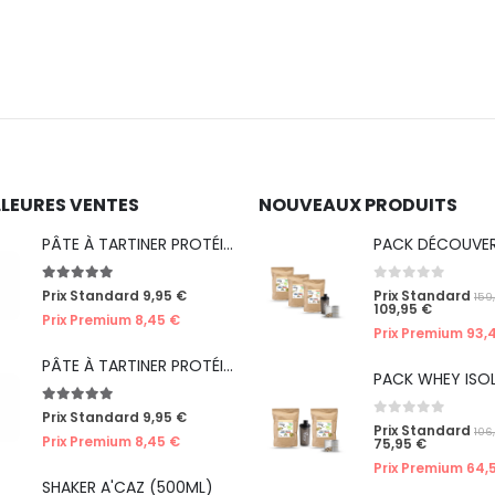
LLEURES VENTES
NOUVEAUX PRODUITS
PÂTE À TARTINER PROTÉINÉE CHOCO'NOISETTES
5.00
out of 5
0
out of 5
Prix Standard
9,95
€
Prix Standard
159
109,95
€
Prix Premium
8,45
€
Prix Premium
93,
PÂTE À TARTINER PROTÉINÉE CRÈME DE NOISETTES
5.00
out of 5
Prix Standard
9,95
€
0
out of 5
Prix Standard
106
Prix Premium
8,45
€
75,95
€
Prix Premium
64,
SHAKER A'CAZ (500ML)