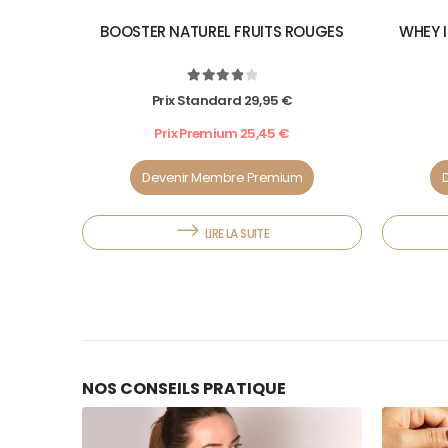
BOOSTER NATUREL FRUITS ROUGES
WHEY 
4.00
out of 5
Prix Standard
29,95
€
Prix Premium
25,45
€
Devenir Membre Premium
LIRE LA SUITE
NOS CONSEILS PRATIQUE
10
10