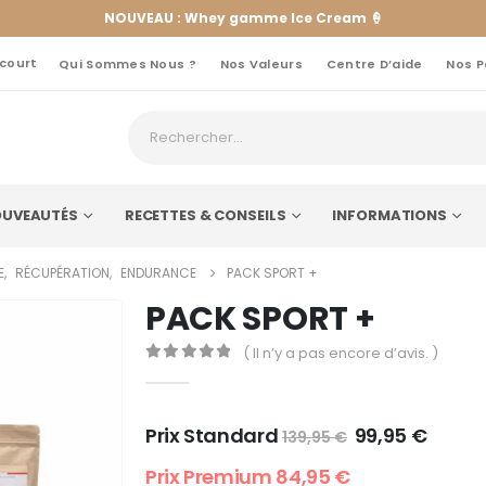
NOUVEAU : Whey gamme Ice Cream 🍦
 court
Qui Sommes Nous ?
Nos Valeurs
Centre D’aide
Nos P
UVEAUTÉS
RECETTES & CONSEILS
INFORMATIONS
E
,
RÉCUPÉRATION
,
ENDURANCE
PACK SPORT +
PACK SPORT +
( Il n’y a pas encore d’avis. )
0
out of 5
Prix Standard
99,95
€
139,95
€
Prix Premium
84,95
€