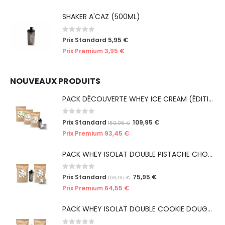
SHAKER A'CAZ (500ML)
0
out of 5
Prix Standard
5,95
€
Prix Premium
3,95
€
NOUVEAUX PRODUITS
PACK DÉCOUVERTE WHEY ICE CREAM (ÉDITION LIMITÉE)
0
out of 5
Prix Standard
109,95
€
159,95
€
Prix Premium
93,45
€
PACK WHEY ISOLAT DOUBLE PISTACHE CHOCO' (ÉDITION LIMITÉE ICE CREAM)
0
out of 5
Prix Standard
75,95
€
106,95
€
Prix Premium
64,55
€
PACK WHEY ISOLAT DOUBLE COOKIE DOUGH (ÉDITION LIMITÉE ICE CREAM)