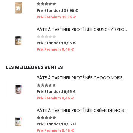
5.00
out of 5
Prix Standard
39,95
€
Prix Premium
33,95
€
PÂTE À TARTINER PROTÉINÉE CRUNCHY SPECULOOS
0
out of 5
Prix Standard
9,95
€
Prix Premium
8,45
€
LES MEILLEURES VENTES
PÂTE À TARTINER PROTÉINÉE CHOCO'NOISETTES
5.00
out of 5
Prix Standard
9,95
€
Prix Premium
8,45
€
PÂTE À TARTINER PROTÉINÉE CRÈME DE NOISETTES
5.00
out of 5
Prix Standard
9,95
€
Prix Premium
8,45
€