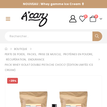
NOUVEAU : Whey gamme Ice Cream 🍦
0
0
BOUTIQUE
PERTE DE POIDS
,
PACKS
,
PRISE DE MUSCLE
,
PROTÉINES EN POUDRE
,
RÉCUPÉRATION
,
ENDURANCE
PACK WHEY ISOLAT DOUBLE PISTACHE CHOCO’ (ÉDITION LIMITÉE ICE
CREAM)
-29%