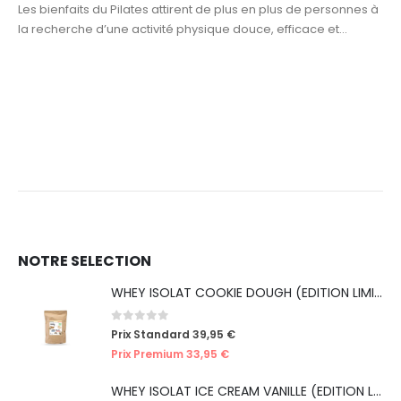
Les bienfaits du Pilates attirent de plus en plus de personnes à
la recherche d’une activité physique douce, efficace et...
NOTRE SELECTION
WHEY ISOLAT COOKIE DOUGH (EDITION LIMITÉE ICE CREAM)
0
out of 5
Prix Standard
39,95
€
Prix Premium
33,95
€
WHEY ISOLAT ICE CREAM VANILLE (EDITION LIMITÉE ICE CREAM)