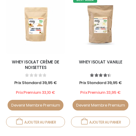
WHEY ISOLAT CRÈME DE
WHEY ISOLAT VANILLE
NOISETTES
0
out of 5
4.50
out of 5
Prix Standard
39,95
€
Prix Standard
39,95
€
Prix Premium
33,10
€
Prix Premium
33,95
€
Devenir Membre Premium
Devenir Membre Premium
AJOUTER AU PANIER
AJOUTER AU PANIER