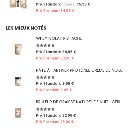
0
out of 5
Prix Standard
75,95
€
106,95
€
Prix Premium
64,55
€
LES MIEUX NOTÉS
WHEY ISOLAT PISTACHE
5.00
out of 5
Prix Standard
39,95
€
Prix Premium
33,95
€
PÂTE À TARTINER PROTÉINÉE CRÈME DE NOISETTES
5.00
out of 5
Prix Standard
9,95
€
Prix Premium
8,45
€
BRULEUR DE GRAISSE NATUREL DE NUIT : CERISE
5.00
out of 5
Prix Standard
32,95
€
Prix Premium
28,00
€