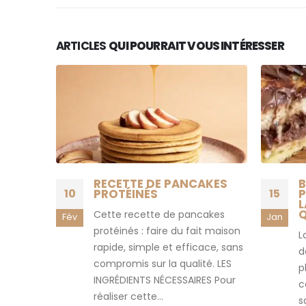
ARTICLES
QUI POURRAIT VOUS INTÉRESSER
RECETTE DE PANCAKES
B
10
PROTÉINÉS
15
P
L
Q
Cette recette de pancakes
Fév
Jan
protéinés : faire du fait maison
L
rapide, simple et efficace, sans
d
compromis sur la qualité. LES
p
INGRÉDIENTS NÉCESSAIRES Pour
c
réaliser cette...
s