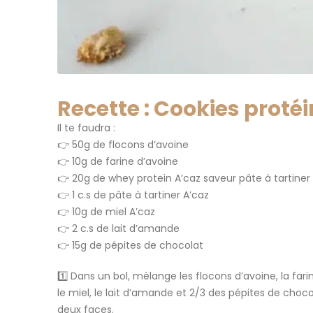
Recette : Cookies protéin
Il te faudra :
👉 50g de flocons d’avoine
👉 10g de farine d’avoine
👉 20g de whey protein A’caz saveur pâte à tartiner
👉 1 c.s de pâte à tartiner A’caz
👉 10g de miel A’caz
👉 2 c.s de lait d’amande
👉 15g de pépites de chocolat
1️⃣ Dans un bol, mélange les flocons d’avoine, la far
le miel, le lait d’amande et 2/3 des pépites de choc
deux faces.