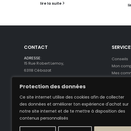
lire la suite
l
CONTACT
SERVICE
ADRESSE:
Conseils
15 Rue Robert Lemoy,
Mon com
63118 Cébazat
Mes com
Mes abo
Protection des données
Qui somm
Le concep
Ce site internet utilise des cookies afin de collecter
Centre d'
des données et améliorer ton expérience d'achat sur
Nos point
notre site internet et de te mettre à disposition des
contenus personnalisés