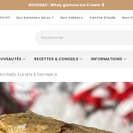
NOUVEAU : Whey gamme Ice Cream 🍦
 court
Qui Sommes Nous ?
Nos Valeurs
Centre D’aide
Nos P
UVEAUTÉS
RECETTES & CONSEILS
INFORMATIONS
ROTÉINÉS À LA PÂTE À TARTINER 🍪