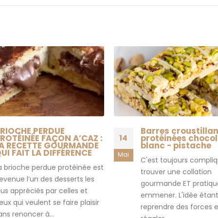
RIOCHE PERDUE
Barres croustilla
ROTÉINÉE FAÇON A’CAZ :
14
protéinées choco
A RECETTE GOURMANDE
blanc - pistache
UI FAIT LA DIFFÉRENCE
Mai
C'est toujours compli
a brioche perdue protéinée est
trouver une collation
evenue l’un des desserts les
gourmande ET pratiqu
lus appréciés par celles et
emmener. L'idée étan
eux qui veulent se faire plaisir
reprendre des forces e
ans renoncer à...