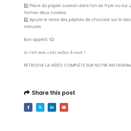
2️⃣ Place du papier cuisson dans ton air fryer ou sur
former deux cookies.
3️⃣ Ajoute le reste des pépites de chocolat sur le des
minutes
Bon appétit !😋
sɪ ᴄ’ᴇsᴛ ʙᴏɴ, ᴄ’ᴇsᴛ ɢʀâᴄᴇ à ᴠᴏᴜs !
RETROUVE LA VIDÉO COMPLÈTE SUR NOTRE INSTAGRAM 
Share this post