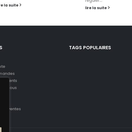
régaler...
ire la suite
lire la suite
S
TAGS POPULAIRES
pte
mandes
nnements
es-nous
t
aides
s de ventes