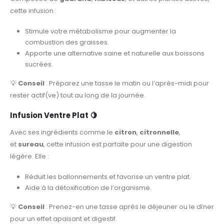
cette infusion :
Stimule votre métabolisme pour augmenter la
combustion des graisses.
Apporte une alternative saine et naturelle aux boissons
sucrées.
💡
Conseil
: Préparez une tasse le matin ou l’après-midi pour
rester actif(ve) tout au long de la journée.
Infusion Ventre Plat
🍋
Avec ses ingrédients comme le
citron
,
citronnelle
,
et
sureau
, cette infusion est parfaite pour une digestion
légère. Elle :
Réduit les ballonnements et favorise un ventre plat.
Aide à la détoxification de l’organisme.
💡
Conseil
: Prenez-en une tasse après le déjeuner ou le dîner
pour un effet apaisant et digestif.