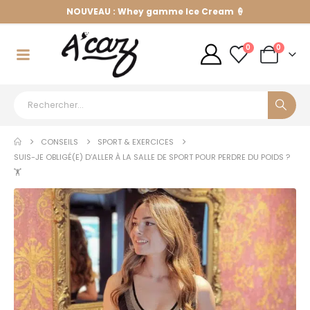
NOUVEAU : Whey gamme Ice Cream 🍦
0
0
CONSEILS
SPORT & EXERCICES
SUIS-JE OBLIGÉ(E) D’ALLER À LA SALLE DE SPORT POUR PERDRE DU POIDS ?
🏋️