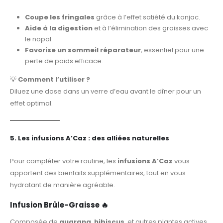
Coupe les fringales
grâce à l’effet satiété du konjac.
Aide à la digestion
et à l’élimination des graisses avec
le nopal.
Favorise un sommeil réparateur
, essentiel pour une
perte de poids efficace.
💡
Comment l’utiliser ?
Diluez une dose dans un verre d’eau avant le dîner pour un
effet optimal.
5. Les infusions A’Caz : des alliées naturelles
Pour compléter votre routine, les
infusions A’Caz
vous
apportent des bienfaits supplémentaires, tout en vous
hydratant de manière agréable.
Infusion Brûle-Graisse
🔥
Composée de
guarana
,
hibiscus
, et autres plantes actives,