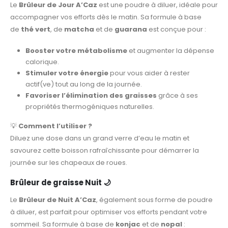
Le
Brûleur de Jour A’Caz
est une poudre à diluer, idéale pour
accompagner vos efforts dès le matin. Sa formule à base
de
thé vert
, de
matcha
et de
guarana
est conçue pour :
Booster votre métabolisme
et augmenter la dépense
calorique.
Stimuler votre énergie
pour vous aider à rester
actif(ve) tout au long de la journée.
Favoriser l’élimination des graisses
grâce à ses
propriétés thermogéniques naturelles.
💡
Comment l’utiliser ?
Diluez une dose dans un grand verre d’eau le matin et
savourez cette boisson rafraîchissante pour démarrer la
journée sur les chapeaux de roues.
Brûleur de graisse Nuit
🌙
Le
Brûleur de Nuit A’Caz
, également sous forme de poudre
à diluer, est parfait pour optimiser vos efforts pendant votre
sommeil. Sa formule à base de
konjac
et de
nopal
: