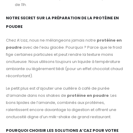
de 11h.
NOTRE SECRET SUR LA PRÉPARATION DE LA PROTÉINE EN
POUDRE
Chez A’caz, nous ne mélangeons jamais notre
protéine en
poudre
avec de l’eau glacée. Pourquoi ? Parce que le froid
fige certaines particules et peut rendre la texture moins
onctueuse. Nous utilisons toujours un liquide à température
ambiante ou légèrement tiédi (pour un effet chocolat chaud
réconfortant).
Le petit plus est d’ajouter une cuillère à café de purée
d’amande dans nos shakes de
protéine en poudre
. Les
bons lipides de l’amande, combinés aux protéines,
ralentissent encore davantage la digestion et offrent une
onctuosité digne d’un milk-shake de grand restaurant.
POURQUOI CHOISIR LES SOLUTIONS A’CAZ POUR VOTRE