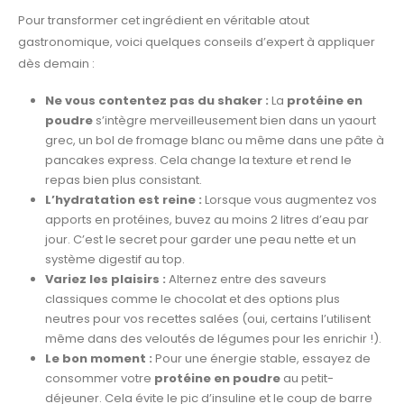
Pour transformer cet ingrédient en véritable atout
gastronomique, voici quelques conseils d’expert à appliquer
dès demain :
Ne vous contentez pas du shaker :
La
protéine en
poudre
s’intègre merveilleusement bien dans un yaourt
grec, un bol de fromage blanc ou même dans une pâte à
pancakes express. Cela change la texture et rend le
repas bien plus consistant.
L’hydratation est reine :
Lorsque vous augmentez vos
apports en protéines, buvez au moins 2 litres d’eau par
jour. C’est le secret pour garder une peau nette et un
système digestif au top.
Variez les plaisirs :
Alternez entre des saveurs
classiques comme le chocolat et des options plus
neutres pour vos recettes salées (oui, certains l’utilisent
même dans des veloutés de légumes pour les enrichir !).
Le bon moment :
Pour une énergie stable, essayez de
consommer votre
protéine en poudre
au petit-
déjeuner. Cela évite le pic d’insuline et le coup de barre