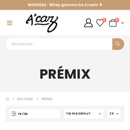
NOUVEAU : Whey gamme Ice Cream 🍦
0
0
PRÉMIX
BOUTIQUE
PRÉMIX
FILTER