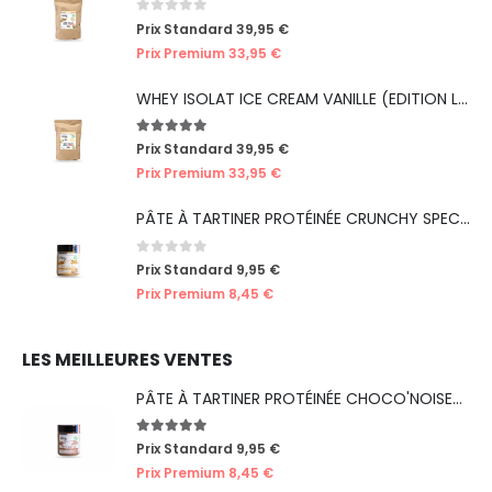
0
out of 5
Prix Standard
39,95
€
Prix Premium
33,95
€
WHEY ISOLAT ICE CREAM VANILLE (EDITION LIMITÉE ICE CREAM)
5.00
out of 5
Prix Standard
39,95
€
Prix Premium
33,95
€
PÂTE À TARTINER PROTÉINÉE CRUNCHY SPECULOOS
0
out of 5
Prix Standard
9,95
€
Prix Premium
8,45
€
LES MEILLEURES VENTES
PÂTE À TARTINER PROTÉINÉE CHOCO'NOISETTES
5.00
out of 5
Prix Standard
9,95
€
Prix Premium
8,45
€