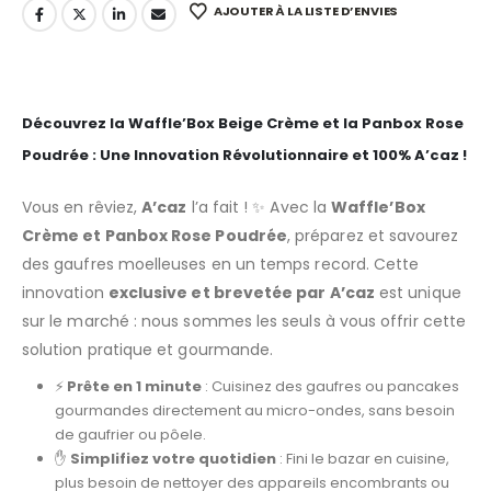
AJOUTER À LA LISTE D’ENVIES
Découvrez la Waffle’Box Beige Crème et la Panbox Rose
Poudrée : Une Innovation Révolutionnaire et 100% A’caz !
Vous en rêviez,
A’caz
l’a fait ! ✨ Avec la
Waffle’Box
Crème et Panbox Rose Poudrée
, préparez et savourez
des gaufres moelleuses en un temps record. Cette
innovation
exclusive et brevetée par A’caz
est unique
sur le marché : nous sommes les seuls à vous offrir cette
solution pratique et gourmande.
⚡
Prête en 1 minute
: Cuisinez des gaufres ou pancakes
gourmandes directement au micro-ondes, sans besoin
de gaufrier ou pôele.
✋
Simplifiez votre quotidien
: Fini le bazar en cuisine,
plus besoin de nettoyer des appareils encombrants ou