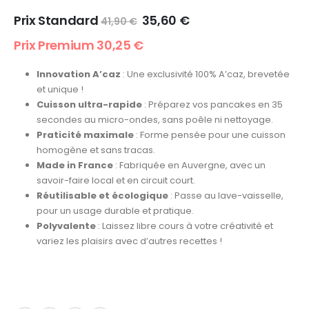
Prix Standard
35,60
€
41,90
€
Prix Premium
30,25
€
Innovation A’caz
: Une exclusivité 100% A’caz, brevetée
et unique !
Cuisson ultra-rapide
: Préparez vos pancakes en 35
secondes au micro-ondes, sans poêle ni nettoyage.
Praticité maximale
: Forme pensée pour une cuisson
homogène et sans tracas.
Made in France
: Fabriquée en Auvergne, avec un
savoir-faire local et en circuit court.
Réutilisable et écologique
: Passe au lave-vaisselle,
pour un usage durable et pratique.
Polyvalente
: Laissez libre cours à votre créativité et
variez les plaisirs avec d’autres recettes !