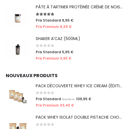
PÂTE À TARTINER PROTÉINÉE CRÈME DE NOISETTES
5.00
out of 5
Prix Standard
9,95
€
Prix Premium
8,45
€
SHAKER A'CAZ (500ML)
0
out of 5
Prix Standard
5,95
€
Prix Premium
3,95
€
NOUVEAUX PRODUITS
PACK DÉCOUVERTE WHEY ICE CREAM (ÉDITION LIMITÉE)
0
out of 5
Prix Standard
109,95
€
159,95
€
Prix Premium
93,45
€
PACK WHEY ISOLAT DOUBLE PISTACHE CHOCO' (ÉDITION LIMITÉE ICE CREAM)
0
out of 5