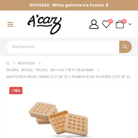
NOUVEAU : Whey gamme Ice Cream 🍦
0
0
BOUTIQUE
DIVERS
,
MOULE
,
PACKS
,
EN-CAS / PETIT DÉJEUNER
WAFFLE’BOX BEIGE CRÈME (LOT DE 3) + PANBOX ROSE POUDRÉE (LOT DE 3)
-15%