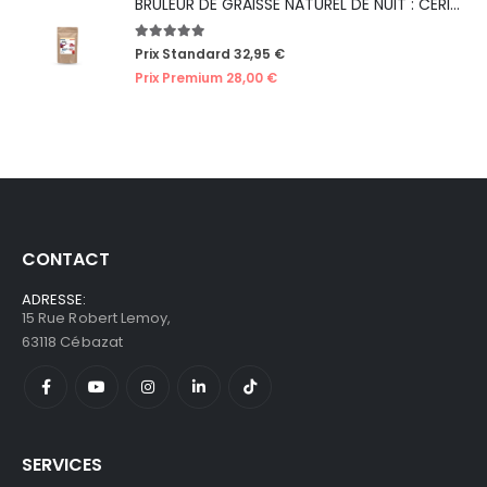
BRULEUR DE GRAISSE NATUREL DE NUIT : CERISE
5.00
out of 5
Prix Standard
32,95
€
Prix Premium
28,00
€
CONTACT
ADRESSE:
15 Rue Robert Lemoy,
63118 Cébazat
SERVICES