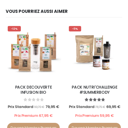
VOUS POURRIEZ AUSSI AIMER
-12%
-11%
PACK DECOUVERTE
PACK NUTRI'CHALLENGE
INFUSION BIO
#SUMMERBODY
0
out of 5
5.00
out of 5
Prix Standard
79,95
€
Prix Standard
69,95
€
90,70
€
78,75
€
Prix Premium
67,95
€
Prix Premium
59,95
€
Devenir Membre Premium
Devenir Membre Premium