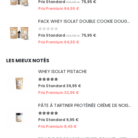
Prix Standard
75,95
€
106,95
€
Prix Premium
64,55
€
PACK WHEY ISOLAT DOUBLE COOKIE DOUGH (ÉDITION LIMITÉE ICE CREAM)
0
out of 5
Prix Standard
75,95
€
106,95
€
Prix Premium
64,55
€
LES MIEUX NOTÉS
WHEY ISOLAT PISTACHE
5.00
out of 5
Prix Standard
39,95
€
Prix Premium
33,95
€
PÂTE À TARTINER PROTÉINÉE CRÈME DE NOISETTES
5.00
out of 5
Prix Standard
9,95
€
Prix Premium
8,45
€