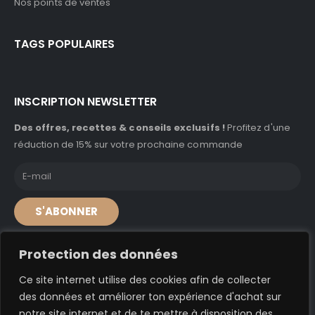
Nos points de ventes
TAGS POPULAIRES
INSCRIPTION NEWSLETTER
Des offres, recettes & conseils exclusifs !
Profitez d'une
réduction de 15% sur votre prochaine commande
S'ABONNER
Protection des données
Ce site internet utilise des cookies afin de collecter
© A'caz 2024. Tous droits réservés
des données et améliorer ton expérience d'achat sur
notre site internet et de te mettre à disposition des