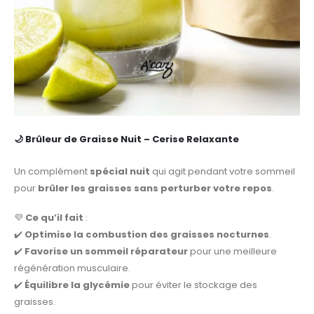
🌙
Brûleur de Graisse Nuit – Cerise Relaxante
Un complément
spécial nuit
qui agit pendant votre sommeil
pour
brûler les graisses sans perturber votre repos
.
💜
Ce qu’il fait
:
✔️
Optimise la combustion des graisses nocturnes
.
✔️
Favorise un sommeil réparateur
pour une meilleure
régénération musculaire.
✔️
Équilibre la glycémie
pour éviter le stockage des
graisses.