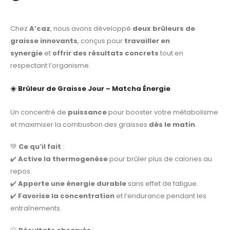
Chez
A’caz
, nous avons développé
deux brûleurs de
graisse innovants
, conçus pour
travailler en
synergie
et
offrir des résultats concrets
tout en
respectant l’organisme.
☀️
Brûleur de Graisse Jour – Matcha Énergie
Un concentré de
puissance
pour booster votre métabolisme
et maximiser la combustion des graisses
dès le matin
.
💚
Ce qu’il fait
:
✔️
Active la thermogenèse
pour brûler plus de calories au
repos.
✔️
Apporte une énergie durable
sans effet de fatigue.
✔️
Favorise la concentration
et l’endurance pendant les
entraînements.