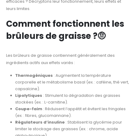
efficaces ? Décryptons leur fonctionnement, leurs effets et
leurs limites.
Comment fonctionnent les
brûleurs de graisse ?🤨
Les brûleurs de graisse contiennent généralement des
ingrédients actifs aux effets variés :
Thermogéniques
: Augmentent la température
corporelle et le métabolisme basal (ex. : caféine, thé vert,
capsaïcine).
Lipolytiques
: Stimulent la dégradation des graisses
stockées (ex. : L-carnitine).
Coupe-faim
: Réduisent l’appétit et évitent les fringales
(ex. : fibres, glucomannane).
Régulateurs d’insuline
: Stabilisent la glycémie pour
limiter le stockage des graisses (ex. : chrome, acide
alpha-lipoïque).