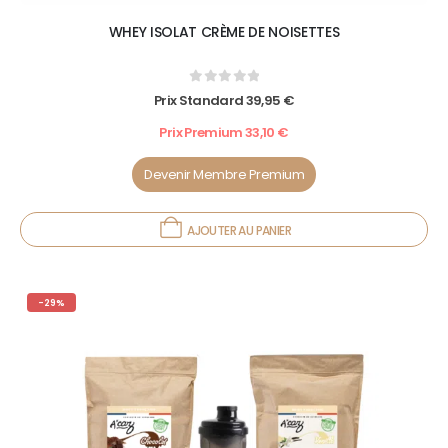
WHEY ISOLAT CRÈME DE NOISETTES
0
out of 5
Prix Standard
39,95
€
Prix Premium
33,10
€
Devenir Membre Premium
AJOUTER AU PANIER
-29%