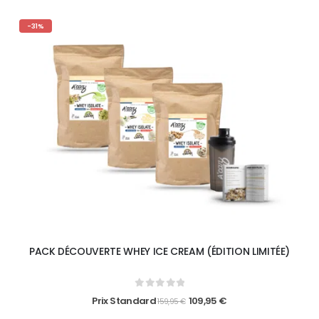
-31%
PACK DÉCOUVERTE WHEY ICE CREAM (ÉDITION LIMITÉE)
0
out of 5
Prix Standard
109,95
€
159,95
€