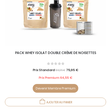
PACK WHEY ISOLAT DOUBLE CRÈME DE NOISETTES
0
out of 5
Prix Standard
75,95
€
106,95
€
Prix Premium
64,55
€
Devenir Membre Premium
AJOUTER AU PANIER