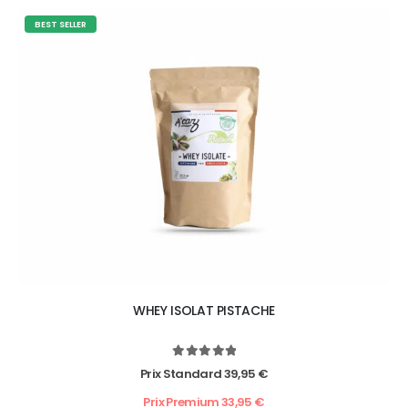
BEST SELLER
WHEY ISOLAT PISTACHE
5.00
out of 5
Prix Standard
39,95
€
Prix Premium
33,95
€