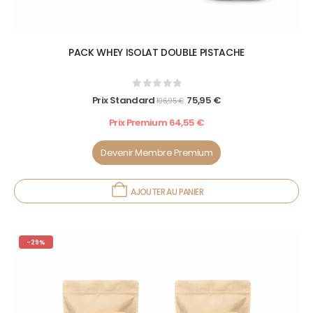
PACK WHEY ISOLAT DOUBLE PISTACHE
0
out of 5
Prix Standard
75,95
€
106,95
€
Prix Premium
64,55
€
Devenir Membre Premium
AJOUTER AU PANIER
-29%