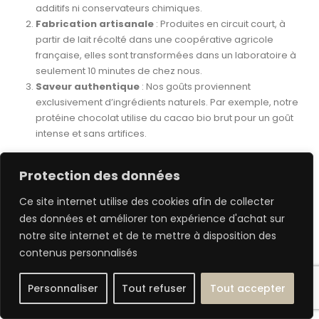
additifs ni conservateurs chimiques.
Fabrication artisanale
: Produites en circuit court, à
partir de lait récolté dans une coopérative agricole
française, elles sont transformées dans un laboratoire à
seulement 10 minutes de chez nous.
Saveur authentique
: Nos goûts proviennent
exclusivement d’ingrédients naturels. Par exemple, notre
protéine chocolat utilise du cacao bio brut pour un goût
intense et sans artifices.
Protection des données
L’importance des protéines pour votre santé
Ce site internet utilise des cookies afin de collecter
Les protéines sont composées d’acides aminés, essentiels
des données et améliorer ton expérience d'achat sur
pour le bon fonctionnement de votre organisme.
notre site internet et de te mettre à disposition des
contenus personnalisés
Santé globale
: Elles participent à la régénération des
cellules, renforcent les cheveux, la peau, les ongles, les
Personnaliser
Tout refuser
Tout accepter
muscles et les os.
Récupération et prise de masse
: Lorsque vous vous