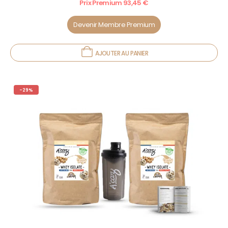
Prix Premium
93,45
€
Devenir Membre Premium
AJOUTER AU PANIER
-29%