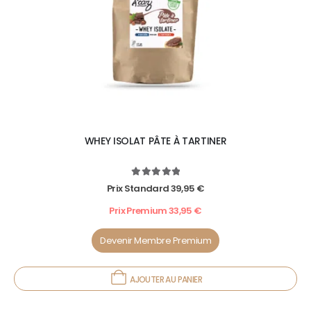
WHEY ISOLAT PÂTE À TARTINER
5.00
out of 5
Prix Standard
39,95
€
Prix Premium
33,95
€
Devenir Membre Premium
AJOUTER AU PANIER