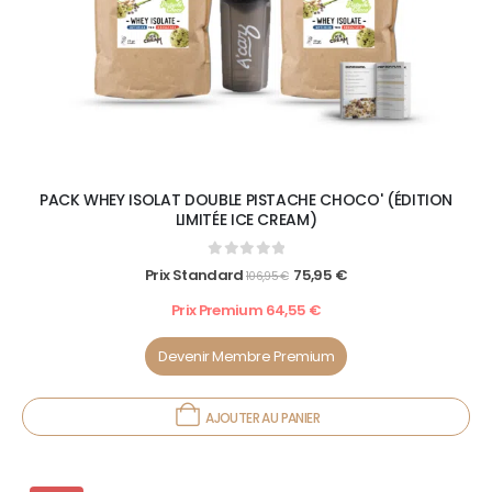
PACK WHEY ISOLAT DOUBLE PISTACHE CHOCO' (ÉDITION
LIMITÉE ICE CREAM)
0
out of 5
Prix Standard
75,95
€
106,95
€
Prix Premium
64,55
€
Devenir Membre Premium
AJOUTER AU PANIER