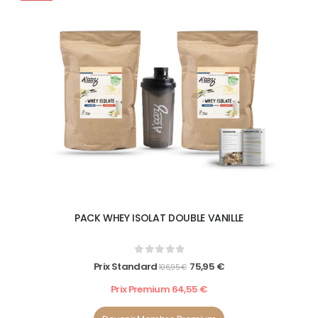
PACK WHEY ISOLAT DOUBLE VANILLE
0
out of 5
Prix Standard
75,95
€
106,95
€
Prix Premium
64,55
€