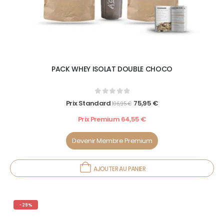
PACK WHEY ISOLAT DOUBLE CHOCO
0
out of 5
Prix Standard
75,95
€
106,95
€
Prix Premium
64,55
€
Devenir Membre Premium
AJOUTER AU PANIER
-29%