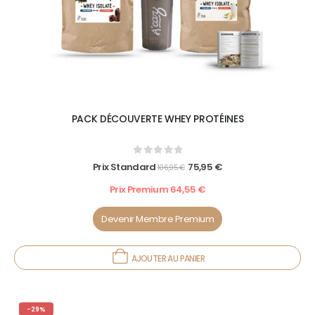
PACK DÉCOUVERTE WHEY PROTÉINES
0
out of 5
Prix Standard
75,95
€
106,95
€
Prix Premium
64,55
€
Devenir Membre Premium
AJOUTER AU PANIER
-29%