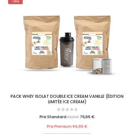
-29%
PACK WHEY ISOLAT DOUBLE ICE CREAM VANILLE (ÉDITION
LIMITÉE ICE CREAM)
0
out of 5
Prix Standard
75,95
€
106,95
€
Prix Premium
64,55
€