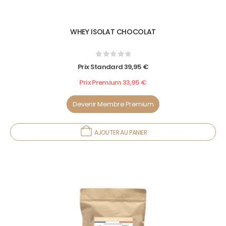
WHEY ISOLAT CHOCOLAT
0
out of 5
Prix Standard
39,95
€
Prix Premium
33,95
€
Devenir Membre Premium
AJOUTER AU PANIER