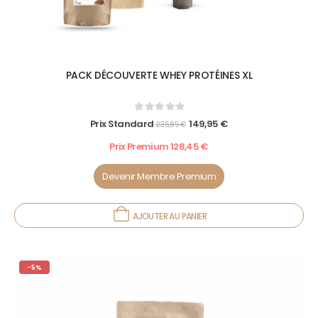
PACK DÉCOUVERTE WHEY PROTÉINES XL
0
out of 5
Prix Standard
149,95
€
235,85
€
Prix Premium
128,45
€
Devenir Membre Premium
AJOUTER AU PANIER
-5%