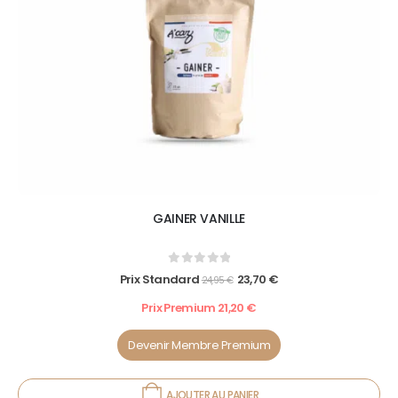
GAINER VANILLE
0
out of 5
Prix Standard
23,70
€
24,95
€
Prix Premium
21,20
€
Devenir Membre Premium
AJOUTER AU PANIER