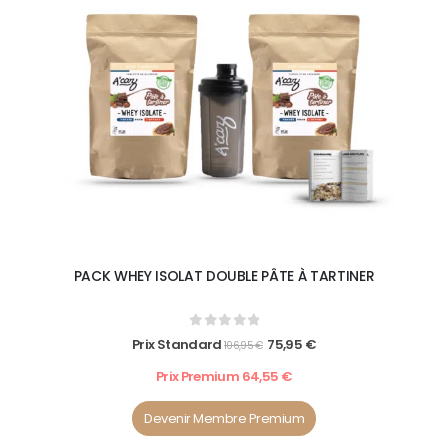
PACK WHEY ISOLAT DOUBLE PÂTE À TARTINER
0
out of 5
Prix Standard
75,95
€
106,95
€
Prix Premium
64,55
€
Devenir Membre Premium