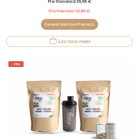
Prix Standard
39,95
€
Prix Premium
33,95
€
Devenir Membre Premium
AJOUTER AU PANIER
-29%