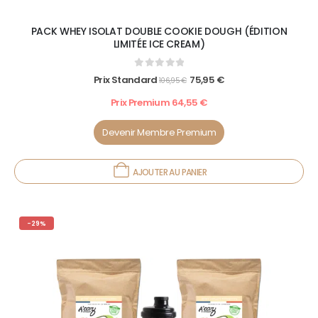
PACK WHEY ISOLAT DOUBLE COOKIE DOUGH (ÉDITION
LIMITÉE ICE CREAM)
0
out of 5
Prix Standard
75,95
€
106,95
€
Prix Premium
64,55
€
Devenir Membre Premium
AJOUTER AU PANIER
-29%