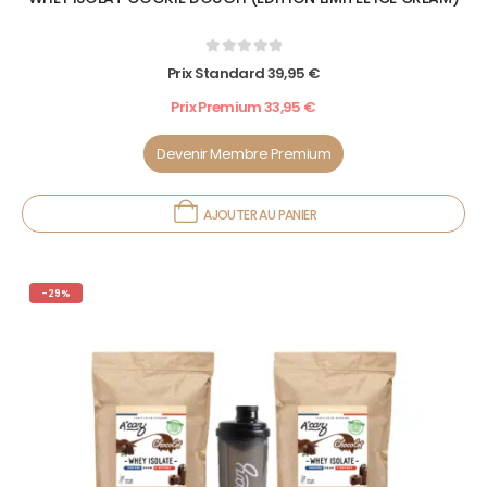
0
out of 5
Prix Standard
39,95
€
Prix Premium
33,95
€
Devenir Membre Premium
AJOUTER AU PANIER
-29%